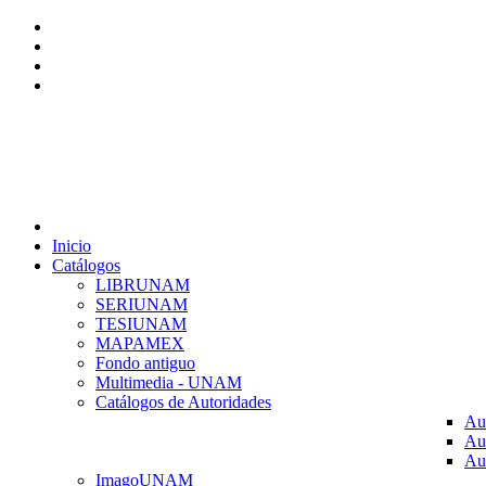
Inicio
Catálogos
LIBRUNAM
SERIUNAM
TESIUNAM
MAPAMEX
Fondo antiguo
Multimedia - UNAM
Catálogos de Autoridades
Au
Au
Au
ImagoUNAM