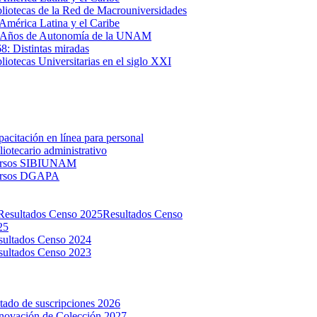
liotecas de la Red de Macrouniversidades
América Latina y el Caribe
 Años de Autonomía de la UNAM
: Distintas miradas
liotecas Universitarias en el siglo XXI
acitación en línea para personal
liotecario administrativo
rsos SIBIUNAM
rsos DGAPA
Resultados Censo
25
sultados Censo 2024
sultados Censo 2023
tado de suscripciones 2026
novación de Colección 2027