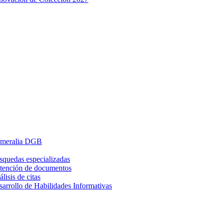
meralia DGB
squedas especializadas
tención de documentos
lisis de citas
arrollo de Habilidades Informativas