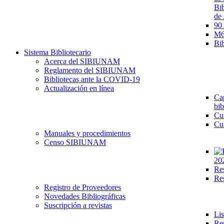
Bib
de 
90
M68
Bib
Sistema Bibliotecario
Acerca del SIBIUNAM
Reglamento del SIBIUNAM
Bibliotecas ante la COVID-19
Actualización en línea
Cap
bib
Cu
Cu
Manuales y procedimientos
Censo SIBIUNAM
20
Re
Re
Registro de Proveedores
Novedades Bibliográficas
Suscripción a revistas
Lis
Re