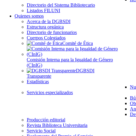
Directorio del Sistema Bibliotecario
Listados FILUNI
Quienes somos
Acerca de la DGBSDI
Estructura orgánica
Directorio de funcionarios
Cuerpos Colegiados
Comité de Ética
Comisión Interna para la Igualdad de Género
(CInIG)
DGBSDI
Transparente
Estadísticas
Nu
Servicios especializados
Bú
Ob
Aná
Des
Producción editorial
Revista Biblioteca Universitaria
Servicio Social