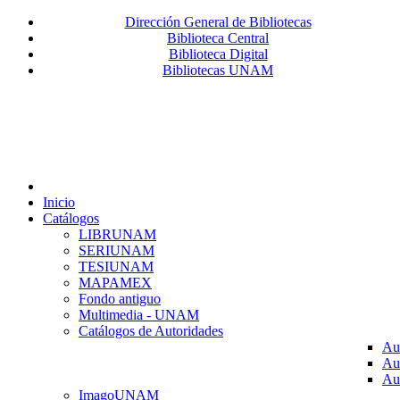
Dirección General de Bibliotecas
Biblioteca Central
Biblioteca Digital
Bibliotecas UNAM
Inicio
Catálogos
LIBRUNAM
SERIUNAM
TESIUNAM
MAPAMEX
Fondo antiguo
Multimedia - UNAM
Catálogos de Autoridades
Au
Au
Au
ImagoUNAM