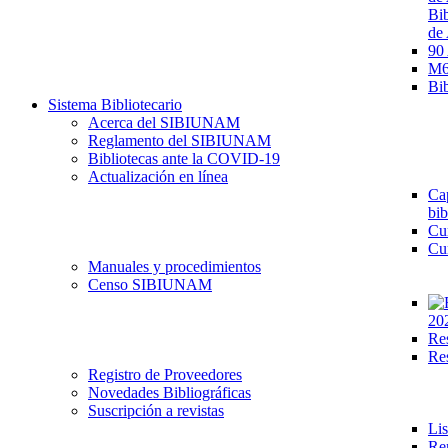
Bib
de 
90
M68
Bib
Sistema Bibliotecario
Acerca del SIBIUNAM
Reglamento del SIBIUNAM
Bibliotecas ante la COVID-19
Actualización en línea
Cap
bib
Cu
Cu
Manuales y procedimientos
Censo SIBIUNAM
20
Re
Re
Registro de Proveedores
Novedades Bibliográficas
Suscripción a revistas
Lis
Re