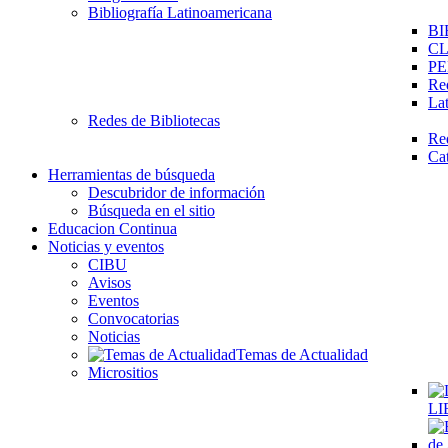
Bibliografía Latinoamericana
BI
C
PE
Re
La
Redes de Bibliotecas
Re
Ca
Herramientas de búsqueda
Descubridor de información
Búsqueda en el sitio
Educacion Continua
Noticias y eventos
CIBU
Avisos
Eventos
Convocatorias
Noticias
Temas de Actualidad
Micrositios
LI