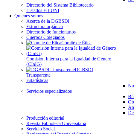
Directorio del Sistema Bibliotecario
Listados FILUNI
Quienes somos
Acerca de la DGBSDI
Estructura orgánica
Directorio de funcionarios
Cuerpos Colegiados
Comité de Ética
Comisión Interna para la Igualdad de Género
(CInIG)
DGBSDI
Transparente
Estadísticas
Nu
Servicios especializados
Bú
Ob
Aná
Des
Producción editorial
Revista Biblioteca Universitaria
Servicio Social