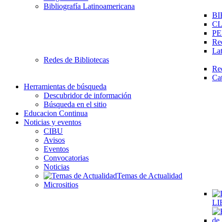
Bibliografía Latinoamericana
BI
C
PE
Re
La
Redes de Bibliotecas
Re
Ca
Herramientas de búsqueda
Descubridor de información
Búsqueda en el sitio
Educacion Continua
Noticias y eventos
CIBU
Avisos
Eventos
Convocatorias
Noticias
Temas de Actualidad
Micrositios
LI