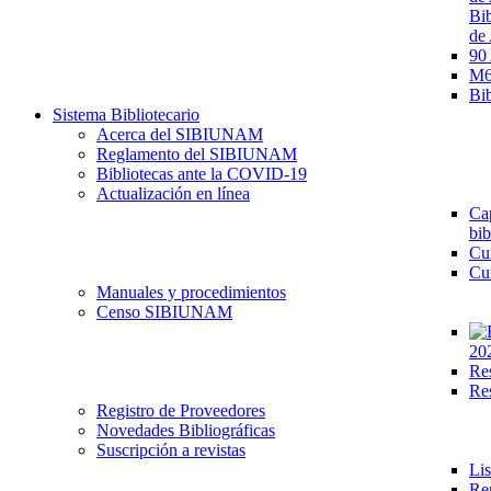
Bib
de 
90
M68
Bib
Sistema Bibliotecario
Acerca del SIBIUNAM
Reglamento del SIBIUNAM
Bibliotecas ante la COVID-19
Actualización en línea
Cap
bib
Cu
Cu
Manuales y procedimientos
Censo SIBIUNAM
20
Re
Re
Registro de Proveedores
Novedades Bibliográficas
Suscripción a revistas
Lis
Re