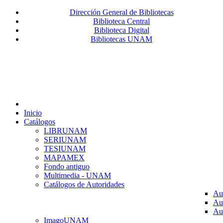
Dirección General de Bibliotecas
Biblioteca Central
Biblioteca Digital
Bibliotecas UNAM
Inicio
Catálogos
LIBRUNAM
SERIUNAM
TESIUNAM
MAPAMEX
Fondo antiguo
Multimedia - UNAM
Catálogos de Autoridades
Au
Au
Au
ImagoUNAM