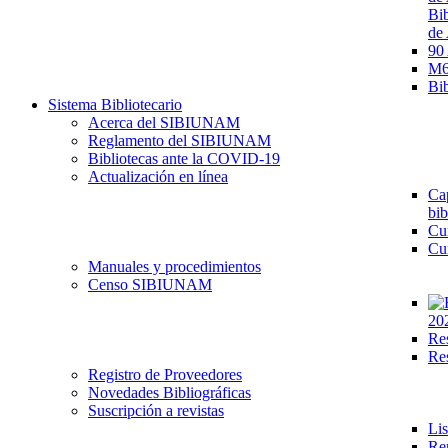
Bib
de 
90
M68
Bib
Sistema Bibliotecario
Acerca del SIBIUNAM
Reglamento del SIBIUNAM
Bibliotecas ante la COVID-19
Actualización en línea
Cap
bib
Cu
Cu
Manuales y procedimientos
Censo SIBIUNAM
20
Re
Re
Registro de Proveedores
Novedades Bibliográficas
Suscripción a revistas
Lis
Re