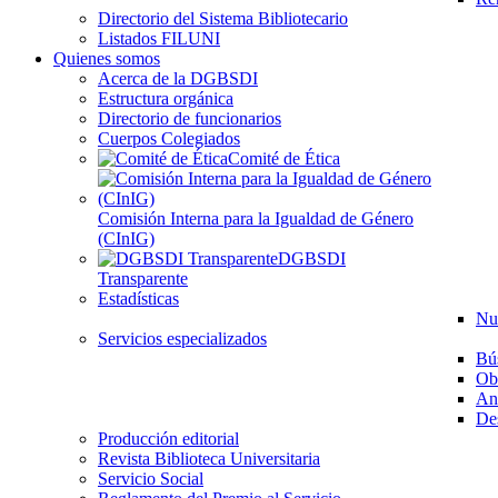
Directorio del Sistema Bibliotecario
Listados FILUNI
Quienes somos
Acerca de la DGBSDI
Estructura orgánica
Directorio de funcionarios
Cuerpos Colegiados
Comité de Ética
Comisión Interna para la Igualdad de Género
(CInIG)
DGBSDI
Transparente
Estadísticas
Nu
Servicios especializados
Bú
Ob
Aná
Des
Producción editorial
Revista Biblioteca Universitaria
Servicio Social