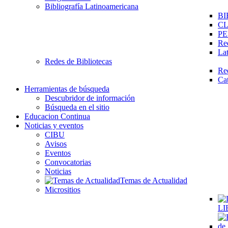
Bibliografía Latinoamericana
BI
C
PE
Re
La
Redes de Bibliotecas
Re
Ca
Herramientas de búsqueda
Descubridor de información
Búsqueda en el sitio
Educacion Continua
Noticias y eventos
CIBU
Avisos
Eventos
Convocatorias
Noticias
Temas de Actualidad
Micrositios
LI