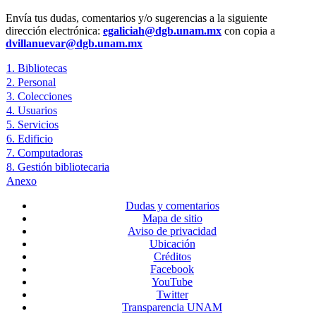
Envía tus dudas, comentarios y/o sugerencias a la siguiente
dirección electrónica:
egaliciah@dgb.unam.mx
con copia a
dvillanuevar@dgb.unam.mx
1. Bibliotecas
2. Personal
3. Colecciones
4. Usuarios
5. Servicios
6. Edificio
7. Computadoras
8. Gestión bibliotecaria
Anexo
Dudas y comentarios
Mapa de sitio
Aviso de privacidad
Ubicación
Créditos
Facebook
YouTube
Twitter
Transparencia UNAM