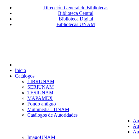
Dirección General de Bibliotecas
Biblioteca Central
Biblioteca Digital
Bibliotecas UNAM
Inicio
Catálogos
LIBRUNAM
SERIUNAM
TESIUNAM
MAPAMEX
Fondo antiguo
Multimedia - UNAM
Catálogos de Autoridades
Au
Au
Au
ImagoUNAM