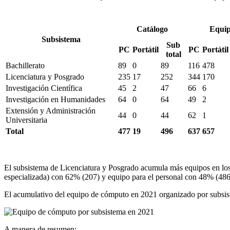
Catálogo
Equip
Subsistema
Sub
PC
Portátil
PC
Portátil
total
Bachillerato
89
0
89
116
478
Licenciatura y Posgrado
235
17
252
344
170
Investigación Científica
45
2
47
66
6
Investigación en Humanidades
64
0
64
49
2
Extensión y Administración
44
0
44
62
1
Universitaria
Total
477
19
496
637
657
El subsistema de Licenciatura y Posgrado acumula más equipos en los
especializada) con 62% (207) y equipo para el personal con 48% (486
El acumulativo del equipo de cómputo en 2021 organizado por subsiste
A manera de resumen: