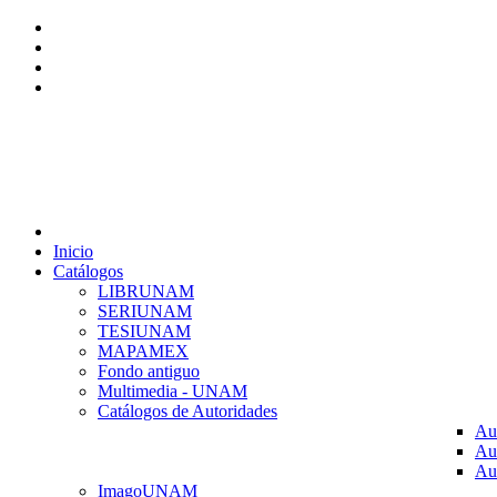
Inicio
Catálogos
LIBRUNAM
SERIUNAM
TESIUNAM
MAPAMEX
Fondo antiguo
Multimedia - UNAM
Catálogos de Autoridades
Au
Au
Au
ImagoUNAM