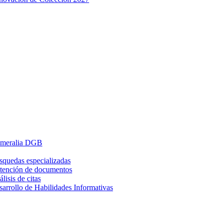
meralia DGB
squedas especializadas
tención de documentos
lisis de citas
arrollo de Habilidades Informativas