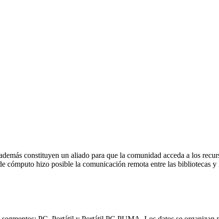
, además constituyen un aliado para que la comunidad acceda a los recur
e cómputo hizo posible la comunicación remota entre las bibliotecas y 
 segmentos: PC, Portátil y Portátil PC PUMA. Los datos se organizan po