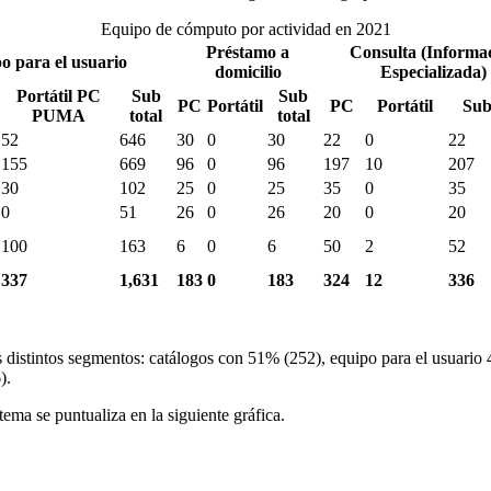
Equipo de cómputo por actividad en 2021
Préstamo a
Consulta (Informa
o para el usuario
domicilio
Especializada)
Portátil PC
Sub
Sub
PC
Portátil
PC
Portátil
Sub
PUMA
total
total
52
646
30
0
30
22
0
22
155
669
96
0
96
197
10
207
30
102
25
0
25
35
0
35
0
51
26
0
26
20
0
20
100
163
6
0
6
50
2
52
337
1,631
183
0
183
324
12
336
 distintos segmentos: catálogos con 51% (252), equipo para el usuario
).
ma se puntualiza en la siguiente gráfica.