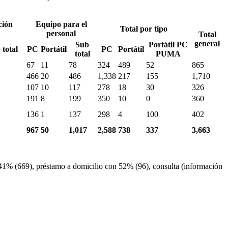
ción
Equipo para el
Total por tipo
personal
Total
general
Sub
Portátil PC
 total
PC
Portátil
PC
Portátil
total
PUMA
67
11
78
324
489
52
865
466
20
486
1,338
217
155
1,710
107
10
117
278
18
30
326
191
8
199
350
10
0
360
136
1
137
298
4
100
402
967
50
1,017
2,588
738
337
3,663
 41% (669), préstamo a domicilio con 52% (96), consulta (información