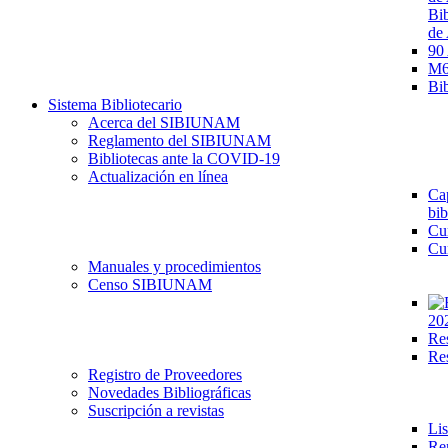
Bib
de 
90
M68
Bib
Sistema Bibliotecario
Acerca del SIBIUNAM
Reglamento del SIBIUNAM
Bibliotecas ante la COVID-19
Actualización en línea
Cap
bib
Cu
Cu
Manuales y procedimientos
Censo SIBIUNAM
20
Re
Re
Registro de Proveedores
Novedades Bibliográficas
Suscripción a revistas
Lis
Re