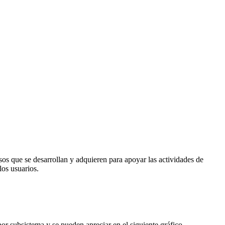
sos que se desarrollan y adquieren para apoyar las actividades de
los usuarios.
r subsistema y se pueden apreciar en el siguiente gráfico.