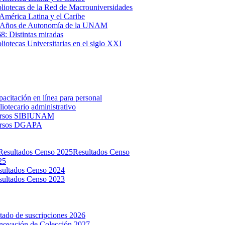
liotecas de la Red de Macrouniversidades
América Latina y el Caribe
 Años de Autonomía de la UNAM
: Distintas miradas
liotecas Universitarias en el siglo XXI
acitación en línea para personal
liotecario administrativo
rsos SIBIUNAM
rsos DGAPA
Resultados Censo
25
sultados Censo 2024
sultados Censo 2023
tado de suscripciones 2026
novación de Colección 2027