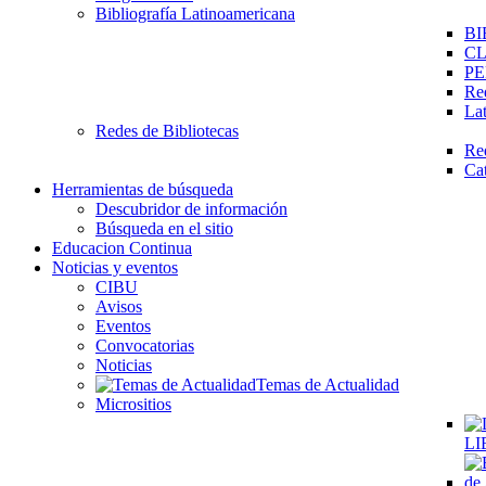
Bibliografía Latinoamericana
BI
C
PE
Re
La
Redes de Bibliotecas
Re
Ca
Herramientas de búsqueda
Descubridor de información
Búsqueda en el sitio
Educacion Continua
Noticias y eventos
CIBU
Avisos
Eventos
Convocatorias
Noticias
Temas de Actualidad
Micrositios
LI