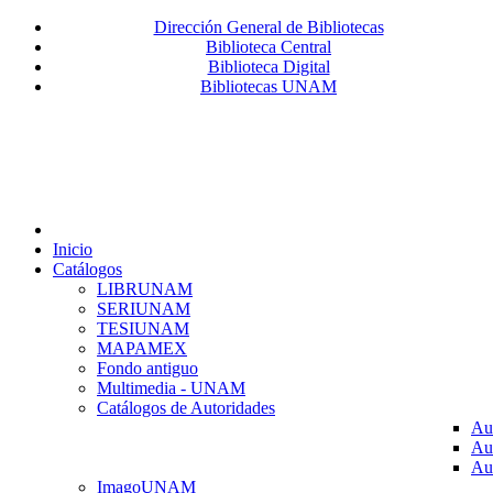
Dirección General de Bibliotecas
Biblioteca Central
Biblioteca Digital
Bibliotecas UNAM
Inicio
Catálogos
LIBRUNAM
SERIUNAM
TESIUNAM
MAPAMEX
Fondo antiguo
Multimedia - UNAM
Catálogos de Autoridades
Au
Au
Au
ImagoUNAM