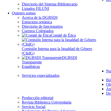
Directorio del Sistema Bibliotecario
Listados FILUNI
Quienes somos
Acerca de la DGBSDI
Estructura orgánica
Directorio de funcionarios
Cuerpos Colegiados
Comité de Ética
Comisión Interna para la Igualdad de Género
(CInIG)
DGBSDI
Transparente
Estadísticas
Nu
Servicios especializados
Bú
Ob
Aná
Des
Producción editorial
Revista Biblioteca Universitaria
Servicio Social