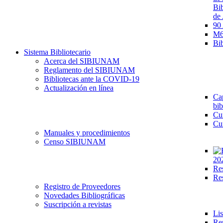
Bib
de 
90
M68
Bib
Sistema Bibliotecario
Acerca del SIBIUNAM
Reglamento del SIBIUNAM
Bibliotecas ante la COVID-19
Actualización en línea
Cap
bib
Cu
Cu
Manuales y procedimientos
Censo SIBIUNAM
20
Re
Re
Registro de Proveedores
Novedades Bibliográficas
Suscripción a revistas
Lis
Re