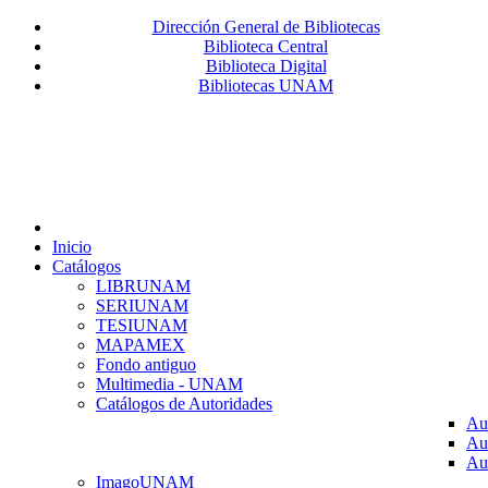
Dirección General de Bibliotecas
Biblioteca Central
Biblioteca Digital
Bibliotecas UNAM
Inicio
Catálogos
LIBRUNAM
SERIUNAM
TESIUNAM
MAPAMEX
Fondo antiguo
Multimedia - UNAM
Catálogos de Autoridades
Au
Au
Au
ImagoUNAM