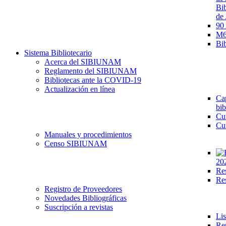
Bib
de 
90
M68
Bib
Sistema Bibliotecario
Acerca del SIBIUNAM
Reglamento del SIBIUNAM
Bibliotecas ante la COVID-19
Actualización en línea
Cap
bib
Cu
Cu
Manuales y procedimientos
Censo SIBIUNAM
20
Re
Re
Registro de Proveedores
Novedades Bibliográficas
Suscripción a revistas
Lis
Re