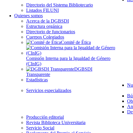
Directorio del Sistema Bibliotecario
Listados FILUNI
Quienes somos
Acerca de la DGBSDI
Estructura orgánica
Directorio de funcionarios
Cuerpos Colegiados
Comité de Ética
Comisión Interna para la Igualdad de Género
(CInIG)
DGBSDI
Transparente
Estadísticas
Nu
Servicios especializados
Bú
Ob
Aná
Des
Producción editorial
Revista Biblioteca Universitaria
Servicio Social