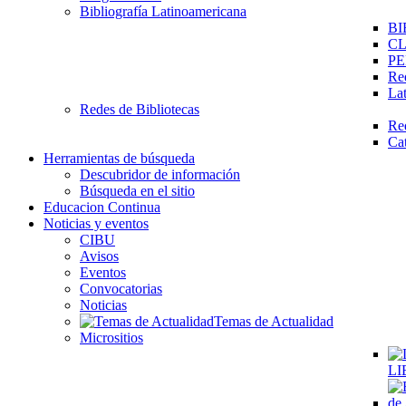
Bibliografía Latinoamericana
BI
C
PE
Re
La
Redes de Bibliotecas
Re
Ca
Herramientas de búsqueda
Descubridor de información
Búsqueda en el sitio
Educacion Continua
Noticias y eventos
CIBU
Avisos
Eventos
Convocatorias
Noticias
Temas de Actualidad
Micrositios
LI