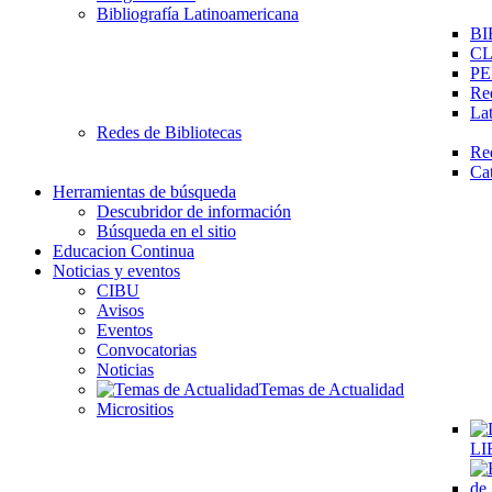
Bibliografía Latinoamericana
BI
C
PE
Re
La
Redes de Bibliotecas
Re
Ca
Herramientas de búsqueda
Descubridor de información
Búsqueda en el sitio
Educacion Continua
Noticias y eventos
CIBU
Avisos
Eventos
Convocatorias
Noticias
Temas de Actualidad
Micrositios
LI