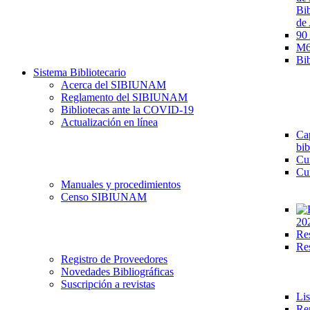
Bib
de 
90
M68
Bib
Sistema Bibliotecario
Acerca del SIBIUNAM
Reglamento del SIBIUNAM
Bibliotecas ante la COVID-19
Actualización en línea
Cap
bib
Cu
Cu
Manuales y procedimientos
Censo SIBIUNAM
20
Re
Re
Registro de Proveedores
Novedades Bibliográficas
Suscripción a revistas
Lis
Re