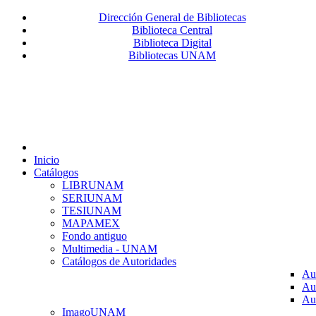
Dirección General de Bibliotecas
Biblioteca Central
Biblioteca Digital
Bibliotecas UNAM
Inicio
Catálogos
LIBRUNAM
SERIUNAM
TESIUNAM
MAPAMEX
Fondo antiguo
Multimedia - UNAM
Catálogos de Autoridades
Au
Au
Au
ImagoUNAM