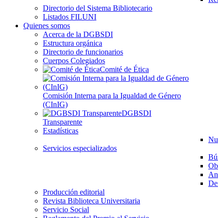
Directorio del Sistema Bibliotecario
Listados FILUNI
Quienes somos
Acerca de la DGBSDI
Estructura orgánica
Directorio de funcionarios
Cuerpos Colegiados
Comité de Ética
Comisión Interna para la Igualdad de Género
(CInIG)
DGBSDI
Transparente
Estadísticas
Nu
Servicios especializados
Bú
Ob
Aná
Des
Producción editorial
Revista Biblioteca Universitaria
Servicio Social